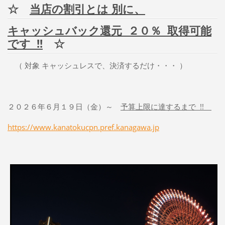
☆
当店の割引とは 別に、
キャッシュバック還元 ２０％ 取得可能
です !!
☆
（ 対象 キャッシュレスで、決済するだけ・・・ ）
２０２６年６月１９日（金）～
予算上限に達するまで !!
https://www.kanatokucpn.pref.kanagawa.jp