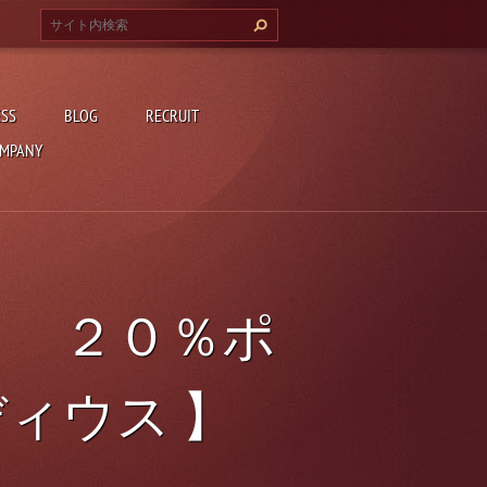
ESS
BLOG
RECRUIT
MPANY
 ！ ２０％ポ
ィウス 】