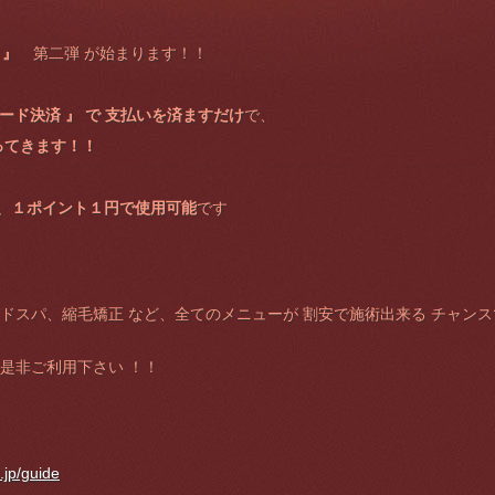
 』
第二弾 が始まります！！
コード決済 』 で 支払いを済ますだけ
で、
ってきます！！
、１ポイント１円で使用可能
です
ッドスパ、縮毛矯正 など、全てのメニューが 割安で施術出来る チャ
、是非ご利用下さい ！！
.jp/guide