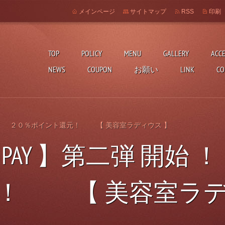
メインページ
サイトマップ
RSS
印刷
TOP
POLICY
MENU
GALLERY
ACC
NEWS
COUPON
お願い
LINK
CO
出す
始 ！ ２０％ポイント還元！ 【 美容室ラディウス 】
PAY 】第二弾 開始
！ 【 美容室ラデ