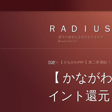
Ｒ Ａ Ｄ Ｉ Ｕ Ｓ
貴方の未知なる自分を引き
Beauty Factor
TOP
>
【 かながわPAY 】第二弾 開
【 かながわ
イント還元