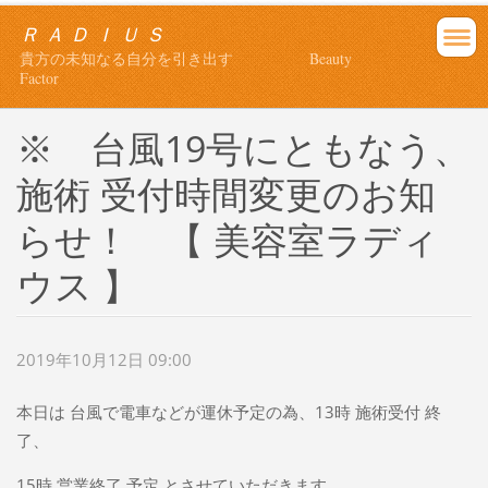
Ｒ Ａ Ｄ Ｉ Ｕ Ｓ
貴方の未知なる自分を引き出す Beauty
Factor
※ 台風19号にともなう、
施術 受付時間変更のお知
らせ！ 【 美容室ラディ
ウス 】
2019年10月12日 09:00
本日は 台風で電車などが運休予定の為、13時 施術受付 終
了、
15時 営業終了 予定 とさせていただきます。