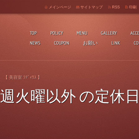
メインページ
サイトマップ
RSS
印刷
TOP
POLICY
MENU
GALLERY
ACC
NEWS
COUPON
お願い
LINK
CO
出す
 美容室 ﾗﾃﾞｨｳｽ 】
毎週火曜以外 の定休日
】