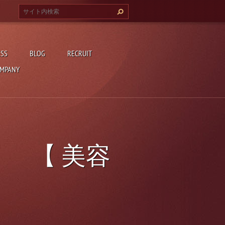
ESS
BLOG
RECRUIT
MPANY
 【 美容