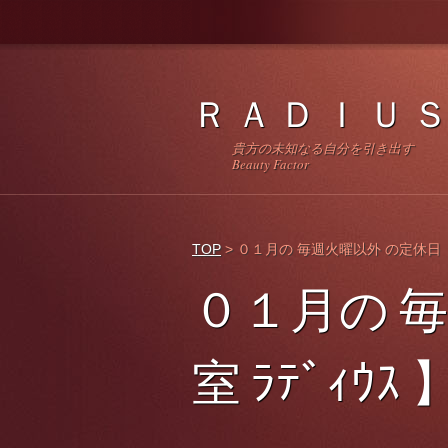
Ｒ Ａ Ｄ Ｉ Ｕ Ｓ
貴方の未知なる自分を引き
Beauty Factor
TOP
>
０１月の 毎週火曜以外 の定休日 【
０１月の 
室 ﾗﾃﾞｨｳｽ 