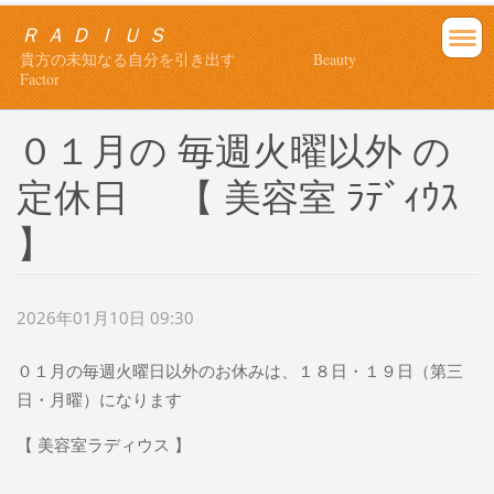
Ｒ Ａ Ｄ Ｉ Ｕ Ｓ
貴方の未知なる自分を引き出す Beauty
Factor
０１月の 毎週火曜以外 の
定休日 【 美容室 ﾗﾃﾞｨｳｽ
】
2026年01月10日 09:30
０１月の毎週火曜日以外のお休みは、１８日・１９日（第三
日・月曜）になります
【 美容室ラディウス 】