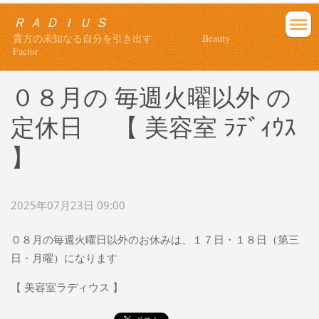
Ｒ Ａ Ｄ Ｉ Ｕ Ｓ
貴方の未知なる自分を引き出す Beauty
Factor
０８月の 毎週火曜以外 の
定休日 【 美容室 ﾗﾃﾞｨｳｽ
】
2025年07月23日 09:00
０８月の毎週火曜日以外のお休みは、１７日・１８日（第三
日・月曜）になります
【 美容室ラディウス 】