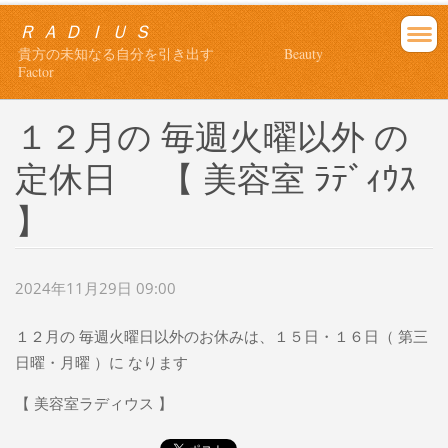
Ｒ Ａ Ｄ Ｉ Ｕ Ｓ
貴方の未知なる自分を引き出す Beauty
Factor
１２月の 毎週火曜以外 の
定休日 【 美容室 ﾗﾃﾞｨｳｽ
】
2024年11月29日 09:00
１２月の 毎週火曜日以外のお休みは、１５日・１６日（ 第三
日曜・月曜 ）に なります
【 美容室ラディウス 】