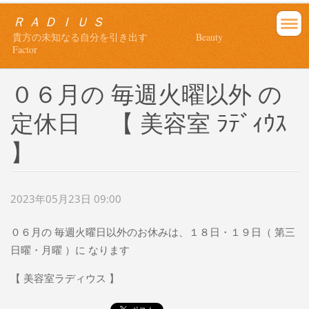
Ｒ Ａ Ｄ Ｉ Ｕ Ｓ
貴方の未知なる自分を引き出す Beauty
Factor
０６月の 毎週火曜以外 の
定休日 【 美容室 ﾗﾃﾞｨｳｽ
】
2023年05月23日 09:00
０６月の 毎週火曜日以外のお休みは、１８日・１９日（ 第三
日曜・月曜 ）に なります
【 美容室ラディウス 】